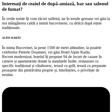
Interesați de ceaiul de după-amiază, bar sau salonul
de fumat?
În verile toride îți vom răcori sufletul, iar în iernile geroase vei găsi la
noi mângâierea caldă a inimii bucovinene, cu delicii după rețete
tradiționale.
ALPIN RARĂU
În inima Bucovinei, la peste 1500 de metri altitudine, la poalele
celebrelor Pietrele Doamnei, vei găsi Hotel Alpin Rarău.
Recent modernizat, hotelul îți propune 94 de locuri de cazare în
camere și apartamente dotate la standarde înalte, restaurant cu
specific tradițional și vânătoresc, terasă cu grill, terasă cu preparate
proaspete din păstrăvăria proprie și, bineînțeles, o priveliște de
neuitat.