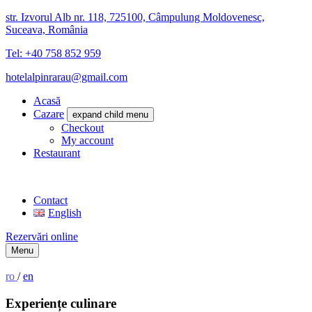
str. Izvorul Alb nr. 118, 725100, Câmpulung Moldovenesc,
Suceava, România
Tel: +40 758 852 959
hotelalpinrarau@gmail.com
Acasă
Cazare
expand child menu
Checkout
My account
Restaurant
Contact
English
Rezervări online
Menu
ro
/
en
Experiențe culinare