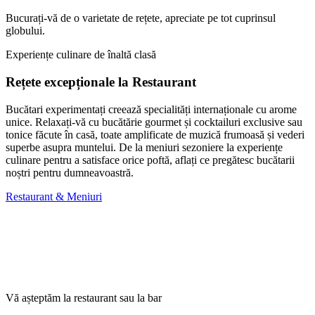
Bucurați-vă de o varietate de rețete, apreciate pe tot cuprinsul
globului.
Experiențe culinare de înaltă clasă
Rețete excepționale la Restaurant
Bucătari experimentați creează specialități internaționale cu arome
unice. Relaxați-vă cu bucătărie gourmet și cocktailuri exclusive sau
tonice făcute în casă, toate amplificate de muzică frumoasă și vederi
superbe asupra muntelui. De la meniuri sezoniere la experiențe
culinare pentru a satisface orice poftă, aflați ce pregătesc bucătarii
noștri pentru dumneavoastră.
Restaurant & Meniuri
Vă așteptăm la restaurant sau la bar