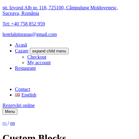
str. Izvorul Alb nr. 118, 725100, Câmpulung Moldovenesc,
Suceava, România
Tel: +40 758 852 959
hotelalpinrarau@gmail.com
Acasă
Cazare
expand child menu
Checkout
My account
Restaurant
Contact
English
Rezervări online
Menu
ro
/
en
Custom Blocks